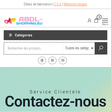
Délais de fabrication |
C.G.V.
|
Mentions légales
Abdl-
vêtements
0
abdl from
Shopping.eu
France –
Menu
Abdl
Shop for
diaper
Catégories
lovers
Service Clientèle
Contactez-nous