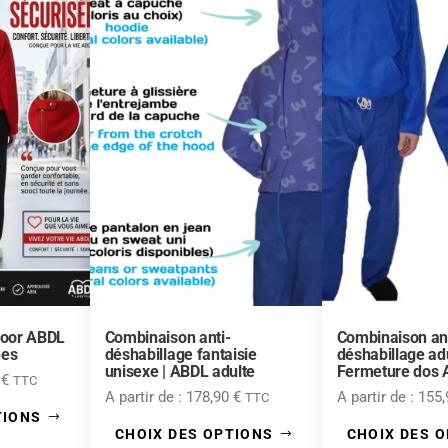
door ABDL
Combinaison anti-
Combinaison ant
hes
déshabillage fantaisie
déshabillage adu
unisexe | ABDL adulte
Fermeture dos
0
€
TTC
A partir de :
178,90
€
A partir de :
155
TTC
TIONS
CHOIX DES OPTIONS
CHOIX DES 