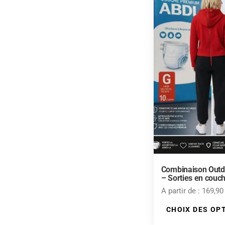
e
r
Combinaison Out
– Sorties en couc
A partir de :
169,9
CHOIX DES OP