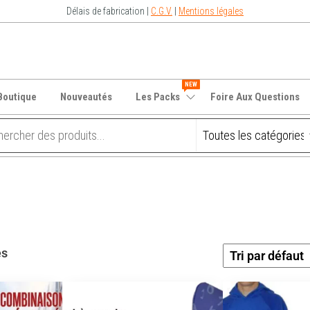
Délais de fabrication |
C.G.V.
|
Mentions légales
NEW
Boutique
Nouveautés
Les Packs
Foire Aux Questions
és