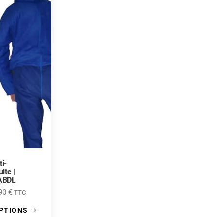
i-
lte |
 ABDL
,90
€
TTC
OPTIONS