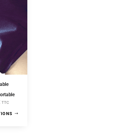
vable
ortable
€
TTC
TIONS