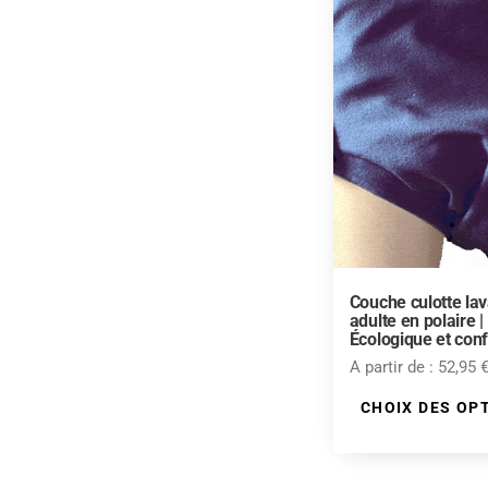
e
r
Couche culotte la
adulte en polaire |
Écologique et conf
A partir de :
52,95
CHOIX DES OP