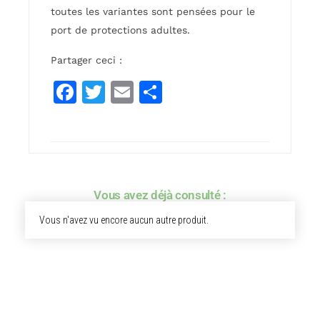
toutes les variantes sont pensées pour le
port de protections adultes.
Partager ceci :
F
T
E
P
a
w
m
ar
c
it
ai
ta
e
te
l
g
b
r
er
Vous avez déjà consulté :
o
Vous n'avez vu encore aucun autre produit.
o
k