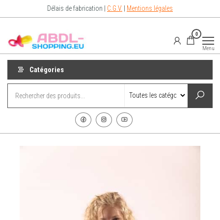
Délais de fabrication |
C.G.V.
|
Mentions légales
Abdl-
vêtements
0
abdl from
Shopping.eu
France –
Menu
Abdl
Shop for
diaper
Catégories
lovers