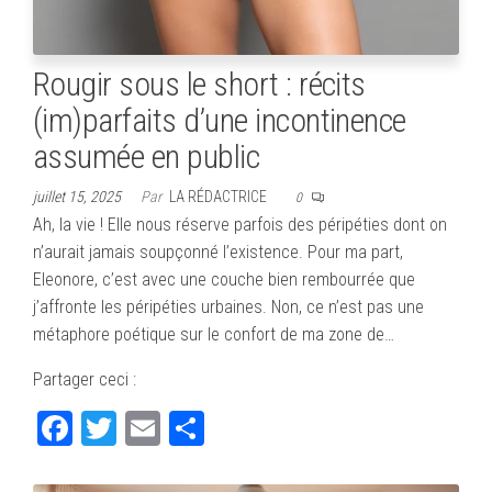
Rougir sous le short : récits
(im)parfaits d’une incontinence
assumée en public
juillet 15, 2025
Par
LA RÉDACTRICE
0
Ah, la vie ! Elle nous réserve parfois des péripéties dont on
n’aurait jamais soupçonné l’existence. Pour ma part,
Eleonore, c’est avec une couche bien rembourrée que
j’affronte les péripéties urbaines. Non, ce n’est pas une
métaphore poétique sur le confort de ma zone de…
Partager ceci :
Fa
T
E
Pa
ce
wi
m
rt