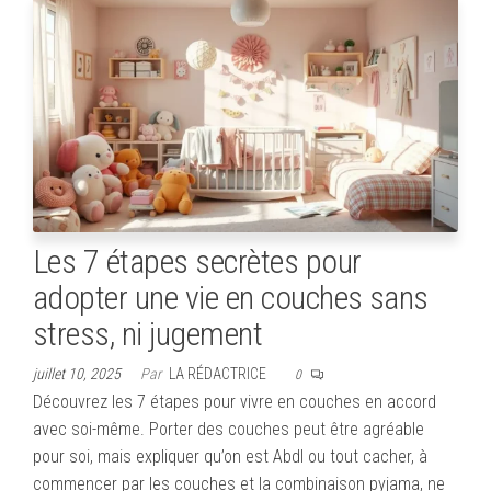
bo
tte
ail
ag
ok
r
er
Les 7 étapes secrètes pour
adopter une vie en couches sans
stress, ni jugement
juillet 10, 2025
Par
LA RÉDACTRICE
0
Découvrez les 7 étapes pour vivre en couches en accord
avec soi-même. Porter des couches peut être agréable
pour soi, mais expliquer qu’on est Abdl ou tout cacher, à
commencer par les couches et la combinaison pyjama, ne