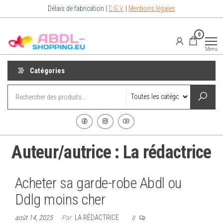
Aller
Délais de fabrication |
C.G.V.
|
Mentions légales
au
contenu
Abdl-
vêtements
0
abdl from
Shopping.eu
France –
Menu
Abdl
Shop for
diaper
Catégories
lovers
Auteur/autrice :
La rédactrice
Acheter sa garde-robe Abdl ou
Ddlg moins cher
août 14, 2025
Par
LA RÉDACTRICE
0