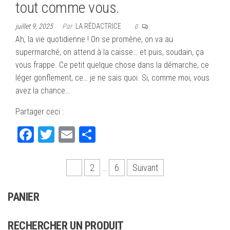
tout comme vous.
juillet 9, 2025
Par
LA RÉDACTRICE
0
Ah, la vie quotidienne ! On se promène, on va au
supermarché, on attend à la caisse… et puis, soudain, ça
vous frappe. Ce petit quelque chose dans la démarche, ce
léger gonflement, ce… je ne sais quoi. Si, comme moi, vous
avez la chance…
Partager ceci :
Fa
T
E
Pa
ce
wi
m
rt
bo
tte
ail
ag
Pagination
1
2
…
6
Suivant
ok
r
er
des
PANIER
publications
RECHERCHER UN PRODUIT