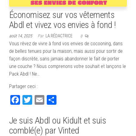
Économisez sur vos vêtements
Abdl et vivez vos envies à fond !
août 14, 2025
Par
LA RÉDACTRICE
0
Vous rêvez de vivre à fond vos envies de cocooning, dans
de belles tenues pour la maison, mais aussi pour sortir de
façon discrète, sans jamais abandonner le fait de porter
une couche ? Nous comprenons votre souhait et lançons le
Pack Abdl ! Ne…
Partager ceci :
Fa
T
E
Pa
ce
wi
m
rt
bo
tte
ail
ag
Je suis Abdl ou Kidult et suis
ok
r
er
comblé(e) par Vinted