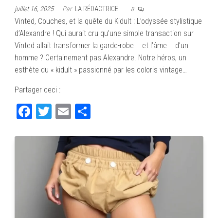
juillet 16, 2025
Par
LA RÉDACTRICE
0
Vinted, Couches, et la quête du Kidult : L’odyssée stylistique
d’Alexandre ! Qui aurait cru qu’une simple transaction sur
Vinted allait transformer la garde-robe – et l’âme – d’un
homme ? Certainement pas Alexandre. Notre héros, un
esthète du « kidult » passionné par les coloris vintage…
Partager ceci :
Fa
T
E
Pa
ce
wi
m
rt
bo
tte
ail
ag
ok
r
er