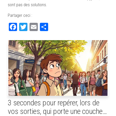
sont pas des solutions.
Partager ceci :
Fa
T
E
Pa
ce
wi
m
rt
bo
tte
ail
ag
ok
r
er
3 secondes pour repérer, lors de
vos sorties, qui porte une couche…