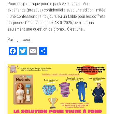
Pourquoi j’ai craqué pour le pack ABDL 2025 : Mon
expérience (presque) confidentielle avec une édition limitée
! Une confession : j’ai toujours eu un faible pour les coffrets
surprises. Découvrir le pack ABDL 2025, ce n’est pas
seulement une question de promo… C’est une…
Partager ceci :
Fa
T
E
Pa
ce
wi
m
rt
bo
tte
ail
ag
ok
r
er