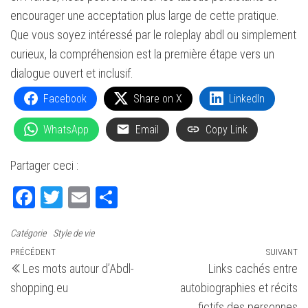
encourager une acceptation plus large de cette pratique.
Que vous soyez intéressé par le roleplay abdl ou simplement
curieux, la compréhension est la première étape vers un
dialogue ouvert et inclusif.
Facebook
Share on X
LinkedIn
WhatsApp
Email
Copy Link
Partager ceci :
Fa
T
E
Pa
ce
wi
m
rt
Catégorie
Style de vie
bo
tte
ail
ag
Navigation
Article
PRÉCÉDENT
SUIVANT
Ar
ok
r
er
Les mots autour d’Abdl-
Links cachés entre
précédent
su
de
shopping.eu
autobiographies et récits
l’article
fictifs des personnes