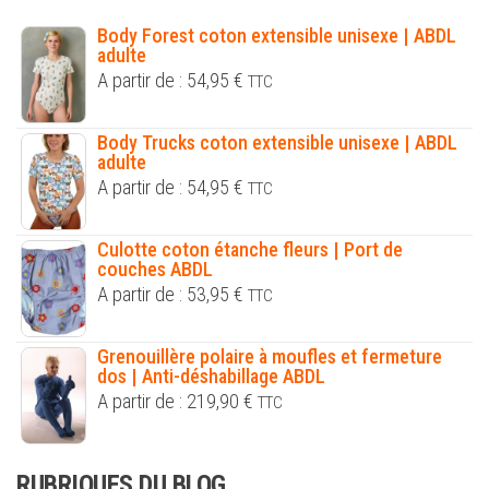
Body Forest coton extensible unisexe | ABDL
adulte
A partir de :
54,95
€
TTC
Body Trucks coton extensible unisexe | ABDL
adulte
A partir de :
54,95
€
TTC
Culotte coton étanche fleurs | Port de
couches ABDL
A partir de :
53,95
€
TTC
Grenouillère polaire à moufles et fermeture
dos | Anti-déshabillage ABDL
A partir de :
219,90
€
TTC
RUBRIQUES DU BLOG