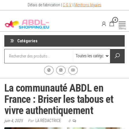
Aller
Délais de fabrication |
C.G.V.
|
Mentions légales
au
contenu
Abdl-
vêtements
0
abdl from
Shopping.eu
France –
Menu
Abdl
Shop for
diaper
Catégories
lovers
La communauté ABDL en
France : Briser les tabous et
vivre authentiquement
juin 4, 2025
Par
LA RÉDACTRICE
0